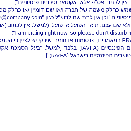
ננה יכולה לשמש כחלק משמה של חברה ו/או שם דומיין /או כחלק
er@company.com
[למשל,
יים (IAVFA) בלבד
 הפיננסיים בישראל (IAVFA)"].