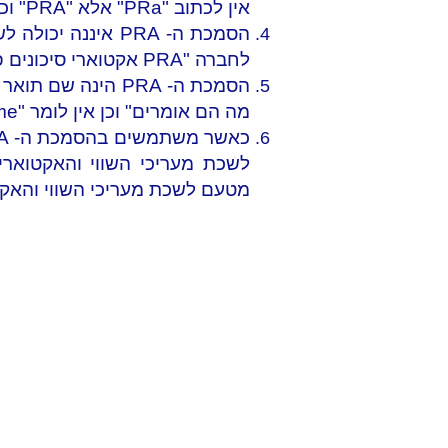
אין לכתוב "PRa" אלא "PRA" וכן אין לכתוב אס"פ אלא "אקטואר סיכונים פנסיוניים").
הסמכת ה- PRA אי
לחברה "PRA אקטוארי סיכונים פנסיוניים" וכן אין לתת שם לדוא"ל כגון "
הסמכת ה- PRA הינה שם תואר ולא שם עצם, תואר הפועל או פועל. (למשל,
מה הם אומרים"
וכן אין לומר "I am praing right now, so please don't disturb me")
לשכת מעריכי השווי והאקטוארים הפיננס
מטעם לשכת מעריכי השווי והאקטוארים