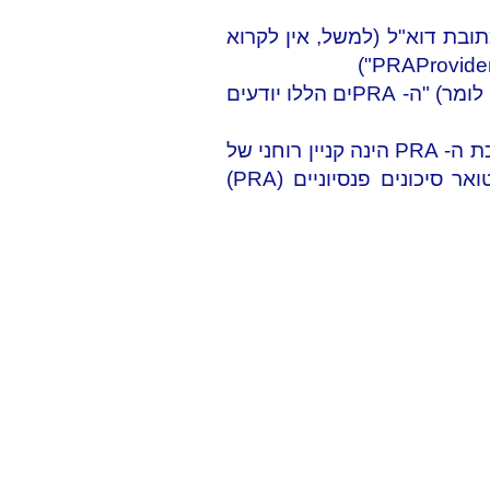
 מכתובת דוא"ל (למשל, אין לקרוא
")
PRAProvid
אין לכתוב (או לומר) "ה- PRAים הללו יודעים
כאשר משתמשים בהסמכת ה- PRA במאמרים, פרסומות או חומרי שיווקי יש לציין כי הסמכת ה- PRA הינה קניין רוחני של
"בעל הסמכת אקטואר סיכונים פנסיוניים (PRA)